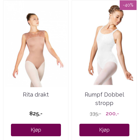
-40%
Rita drakt
Rumpf Dobbel
stropp
825,-
200,-
335,-
Kjøp
Kjøp