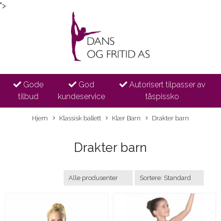
">
Gode
God
Autorisert tilpasser av
tilbud
kundeservice
tåspissko
Hjem
Klassisk ballett
Klær Barn
Drakter barn
Drakter barn