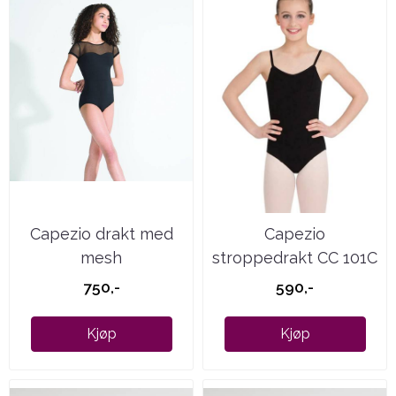
Capezio drakt med
Capezio
mesh
stroppedrakt CC 101C
...
750,-
590,-
Kjøp
Kjøp