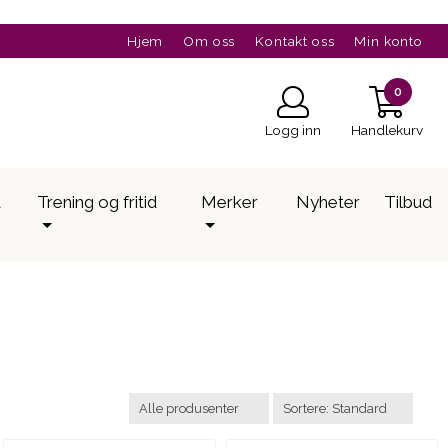
Hjem
Om oss
Kontakt oss
Min konto
0
Logg inn
Handlekurv
a
Trening og fritid
Merker
Nyheter
Tilbud