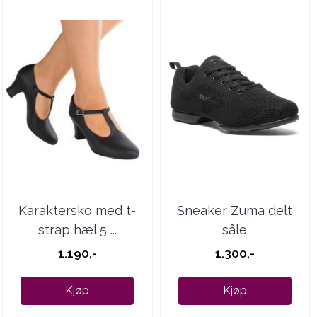
Karaktersko med t-
Sneaker Zuma delt
strap hæl 5 ...
såle
1.190,-
1.300,-
Kjøp
Kjøp