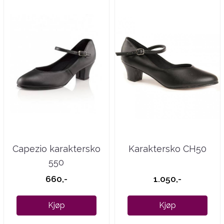
Capezio karaktersko
Karaktersko CH50
550
660,-
1.050,-
Kjøp
Kjøp