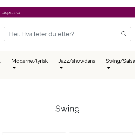
v tåspissko
t
Moderne/lyrisk
Jazz/showdans
Swing/Sals
Swing