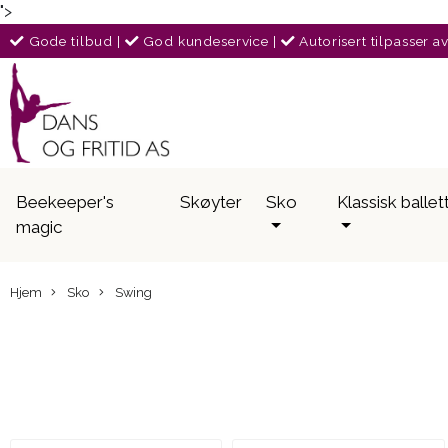
">
Gode tilbud
|
God kundeservice
|
Autorisert tilpasser a
Beekeeper's
Skøyter
Sko
Klassisk ballet
magic
Hjem
Sko
Swing