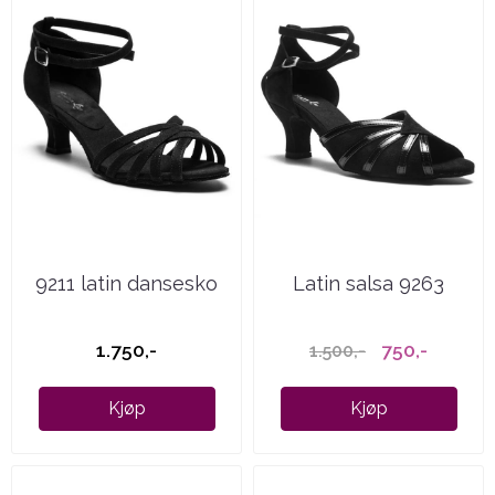
9211 latin dansesko
Latin salsa 9263
1.750,-
750,-
1.500,-
Kjøp
Kjøp