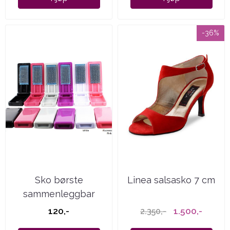
-36%
Sko børste
Linea salsasko 7 cm
sammenleggbar
120,-
1.500,-
2.350,-