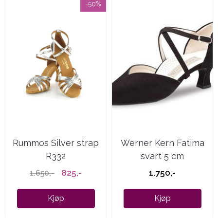
-50%
Rummos Silver strap
Werner Kern Fatima
R332
svart 5 cm
825,-
1.750,-
1.650,-
Kjøp
Kjøp