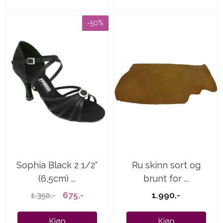
-50%
Sophia Black 2 1/2"
Ru skinn sort og
(6,5cm) ...
brunt for ...
675,-
1.990,-
1.350,-
Kjøp
Kjøp