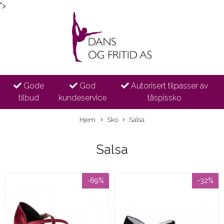
">
Gode
God
Autorisert tilpasser av
tilbud
kundeservice
tåspissko
Hjem
Sko
Salsa
Salsa
-69%
-32%