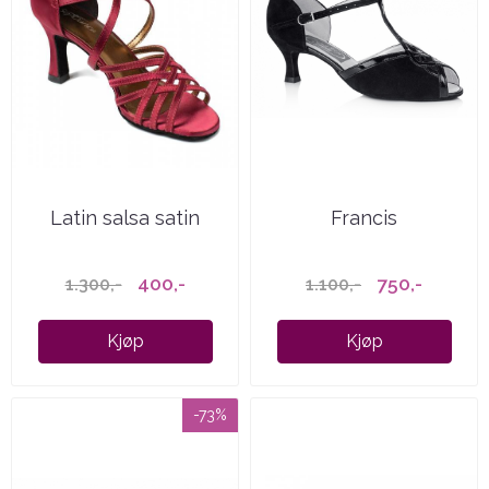
Latin salsa satin
Francis
400,-
750,-
1.300,-
1.100,-
Kjøp
Kjøp
-73%