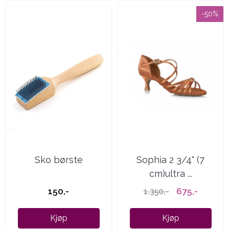
-50%
Sko børste
Sophia 2 3/4" (7
cm)ultra ...
150,-
675,-
1.350,-
Kjøp
Kjøp