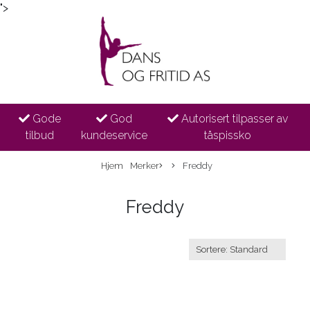
">
Gode
God
Autorisert tilpasser av
tilbud
kundeservice
tåspissko
Hjem
Merker
Freddy
Freddy