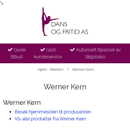
">
Gode
God
Autorisert tilpasser av
tilbud
kundeservice
tåspissko
Hjem
Merker
Werner Kern
Werner Kern
Werner Kern
Besøk hjemmesiden til produsenten
Vis alle produkter fra Werner Kern