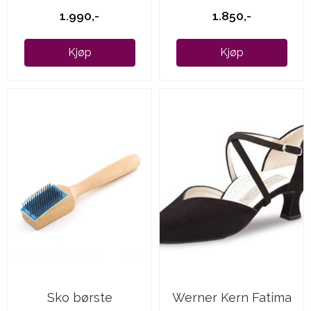
1.990,-
1.850,-
Kjøp
Kjøp
Sko børste
Werner Kern Fatima