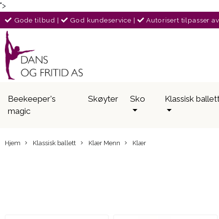
">
Gode tilbud
|
God kundeservice
|
Autorisert tilpasser a
Beekeeper's
Skøyter
Sko
Klassisk ballet
magic
Hjem
Klassisk ballett
Klær Menn
Klær