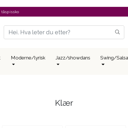
v tåspissko
t
Moderne/lyrisk
Jazz/showdans
Swing/Sals
Klær