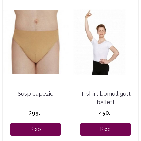
Susp capezio
T-shirt bomull gutt
ballett
399,-
450,-
Kjøp
Kjøp