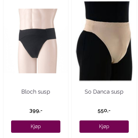
Bloch susp
So Danca susp
399,-
550,-
Kjøp
Kjøp