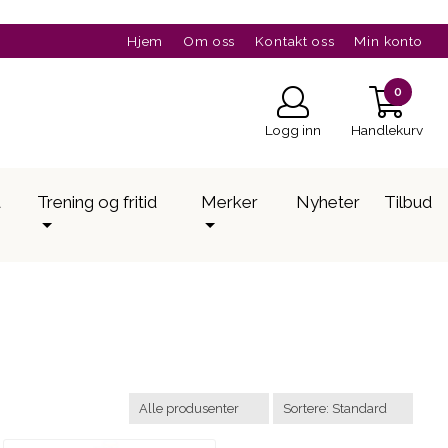
Hjem
Om oss
Kontakt oss
Min konto
0
Logg inn
Handlekurv
a
Trening og fritid
Merker
Nyheter
Tilbud