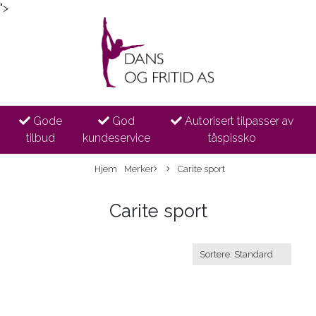
">
Gode
God
Autorisert tilpasser av
tilbud
kundeservice
tåspissko
Hjem
Merker
Carite sport
Carite sport