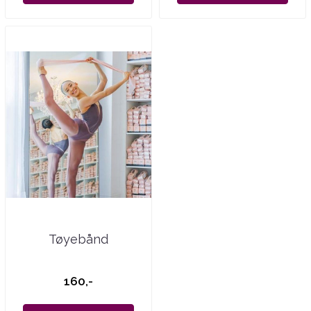
Tøyebånd
160,-