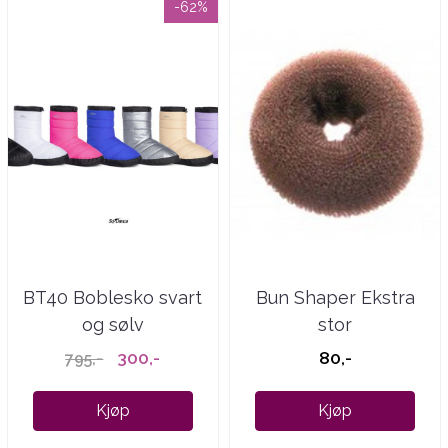
-62%
BT40 Boblesko svart
Bun Shaper Ekstra
og sølv
stor
300,-
80,-
795,-
Kjøp
Kjøp