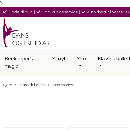
">
Gode tilbud
|
God kundeservice
|
Autorisert tilpasser a
Beekeeper's
Skøyter
Sko
Klassisk ballet
magic
Hjem
Klassisk ballett
Accessories