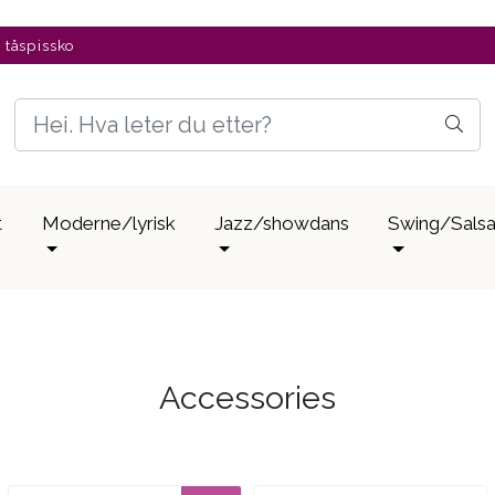
v tåspissko
t
Moderne/lyrisk
Jazz/showdans
Swing/Sals
Accessories