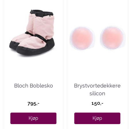
Bloch Boblesko
Brystvortedekkere
silicon
795,-
150,-
Kjøp
Kjøp