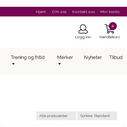
Hjem
Om oss
Kontakt oss
Min konto
0
Logg inn
Handlekurv
a
Trening og fritid
Merker
Nyheter
Tilbud