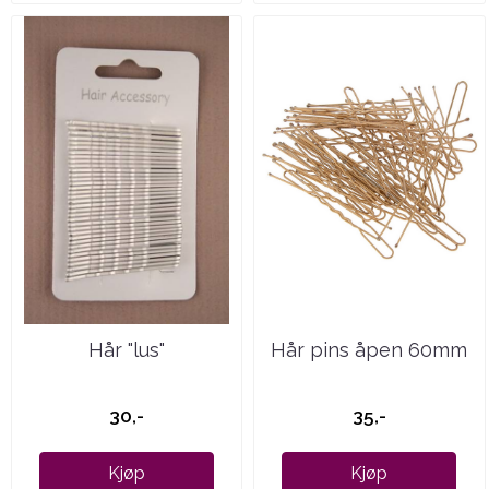
Hår "lus"
Hår pins åpen 60mm
30,-
35,-
Kjøp
Kjøp