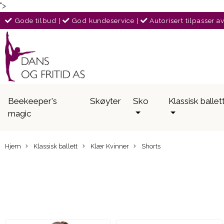
">
Gode tilbud
|
God kundeservice
|
Autorisert tilpasser a
Beekeeper's
Skøyter
Sko
Klassisk ballet
magic
Hjem
Klassisk ballett
Klær Kvinner
Shorts