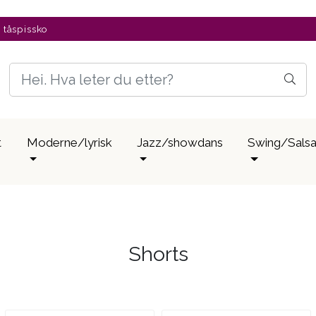
v tåspissko
t
Moderne/lyrisk
Jazz/showdans
Swing/Sals
Shorts