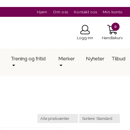
Hjem
Om oss
Kontakt oss
Min konto
0
Logg inn
Handlekurv
a
Trening og fritid
Merker
Nyheter
Tilbud