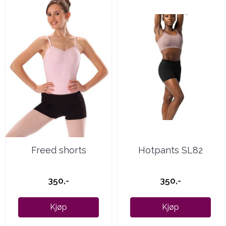
Freed shorts
Hotpants SL82
350,-
350,-
Kjøp
Kjøp