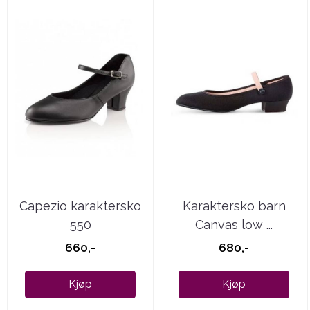
Capezio karaktersko
Karaktersko barn
550
Canvas low ...
660,-
680,-
Kjøp
Kjøp