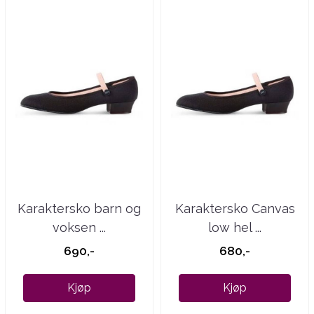
Karaktersko barn og
Karaktersko Canvas
voksen ...
low hel ...
690,-
680,-
Kjøp
Kjøp