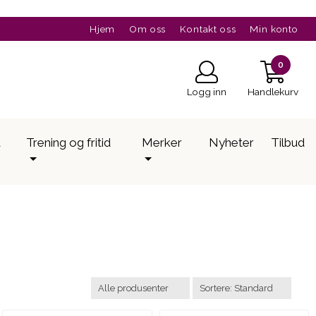
Hjem
Om oss
Kontakt oss
Min konto
0
Logg inn
Handlekurv
a
Trening og fritid
Merker
Nyheter
Tilbud