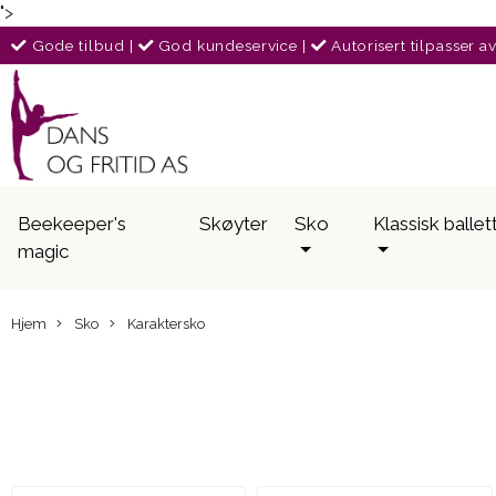
">
Gode tilbud
|
God kundeservice
|
Autorisert tilpasser a
Beekeeper's
Skøyter
Sko
Klassisk ballet
magic
Hjem
Sko
Karaktersko