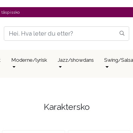
v tåspissko
t
Moderne/lyrisk
Jazz/showdans
Swing/Sals
Karaktersko