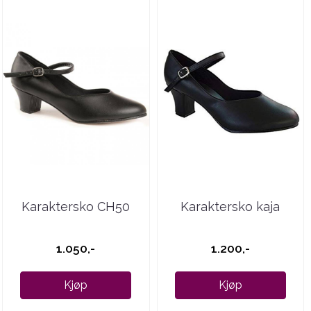
Karaktersko CH50
Karaktersko kaja
1.050,-
1.200,-
Kjøp
Kjøp